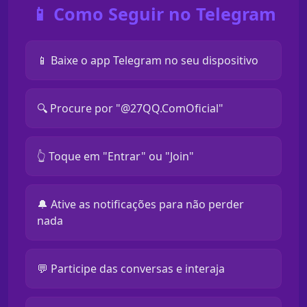
📱 Como Seguir no Telegram
📱 Baixe o app Telegram no seu dispositivo
🔍 Procure por "@27QQ.ComOficial"
👆 Toque em "Entrar" ou "Join"
🔔 Ative as notificações para não perder
nada
💬 Participe das conversas e interaja