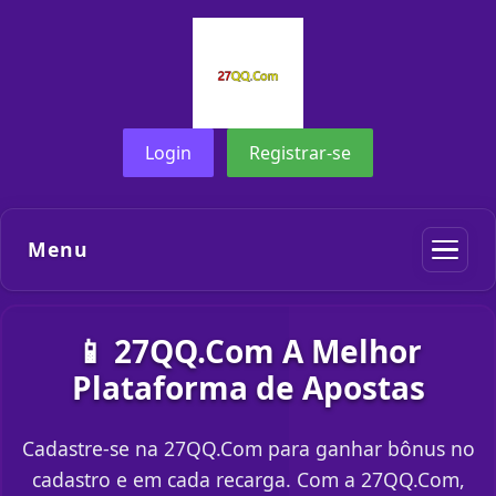
Login
Registrar-se
Menu
📱 27QQ.Com A Melhor
Plataforma de Apostas
Cadastre-se na 27QQ.Com para ganhar bônus no
cadastro e em cada recarga. Com a 27QQ.Com,