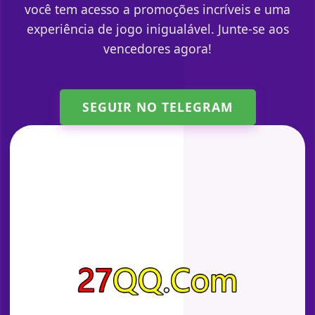
você tem acesso a promoções incríveis e uma
experiência de jogo inigualável. Junte-se aos
vencedores agora!
SEGUIR NO TELEGRAM