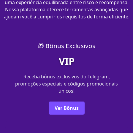
uma experiência equilibrada entre risco e recompensa.
Nossa plataforma oferece ferramentas avançadas que
ajudam você a cumprir os requisitos de forma eficiente.
🎁 Bônus Exclusivos
VIP
Receba bônus exclusivos do Telegram,
promoções especiais e códigos promocionais
únicos!
Ver Bônus