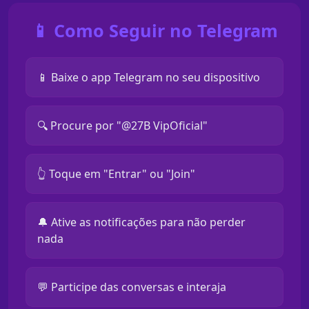
📱 Como Seguir no Telegram
📱 Baixe o app Telegram no seu dispositivo
🔍 Procure por "@27B VipOficial"
👆 Toque em "Entrar" ou "Join"
🔔 Ative as notificações para não perder
nada
💬 Participe das conversas e interaja