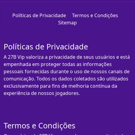
Políticas de Privacidade
Termos e Condições
Sitemap
Políticas de Privacidade
A 27B Vip valoriza a privacidade de seus usuários e está
empenhada em proteger todas as informações
pessoais fornecidas durante o uso de nossos canais de
comunicação. Todos os dados coletados são utilizados
exclusivamente para fins de melhoria contínua da
experiência de nossos jogadores.
Termos e Condições