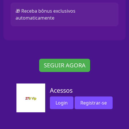
🎁 Receba bônus exclusivos
automaticamente
SEGUIR AGORA
Acessos
Login
Registrar-se