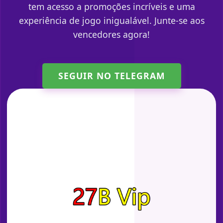
tem acesso a promoções incríveis e uma
experiência de jogo inigualável. Junte-se aos
vencedores agora!
SEGUIR NO TELEGRAM