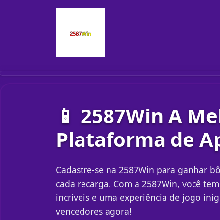
📱 2587Win A Me
Plataforma de A
Cadastre-se na 2587Win para ganhar bô
cada recarga. Com a 2587Win, você tem
incríveis e uma experiência de jogo inig
vencedores agora!