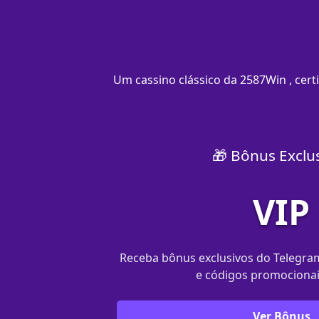
Um cassino clássico da 2587Win , cert
🎁 Bônus Exclu
VIP
Receba bônus exclusivos do Telegra
e códigos promocionai
Ver Bônus