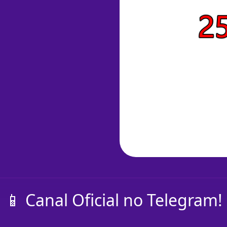
📱 Canal Oficial no Telegram!