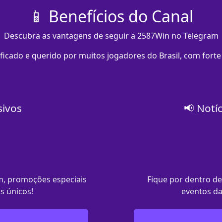
📱 Benefícios do Canal
Descubra as vantagens de seguir a 2587Win no Telegram
ificado e querido por muitos jogadores do Brasil, com fort
sivos
📢 Notí
m, promoções especiais
Fique por dentro d
s únicos!
eventos da