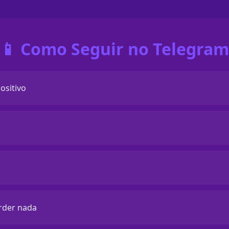
📱 Como Seguir no Telegram
ositivo
erder nada