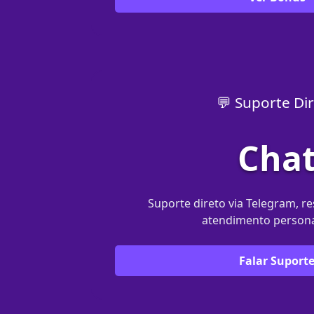
💬 Suporte Di
Cha
Suporte direto via Telegram, r
atendimento persona
Falar Suport