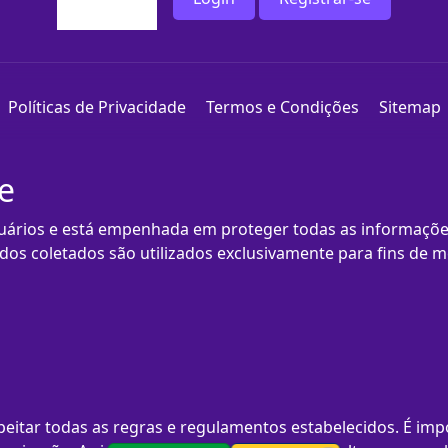
Políticas de Privacidade
Termos e Condições
Sitemap
de
suários e está empenhada em proteger todas as informaçõe
os coletados são utilizados exclusivamente para fins de m
itar todas as regras e regulamentos estabelecidos. É impo