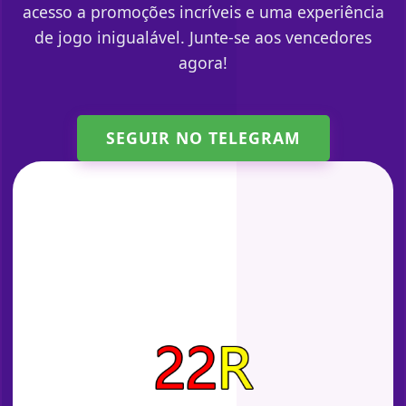
acesso a promoções incríveis e uma experiência
de jogo inigualável. Junte-se aos vencedores
agora!
SEGUIR NO TELEGRAM