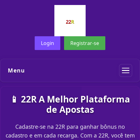
Login
Registrar-se
Menu
📱 22R A Melhor Plataforma
de Apostas
Cadastre-se na 22R para ganhar bônus no
cadastro e em cada recarga. Com a 22R, você tem