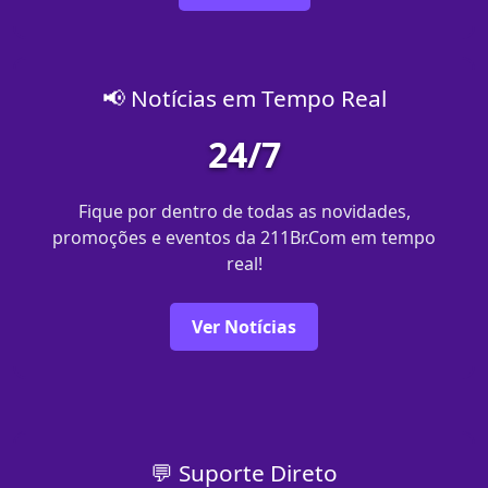
📢 Notícias em Tempo Real
24/7
Fique por dentro de todas as novidades,
promoções e eventos da 211Br.Com em tempo
real!
Ver Notícias
💬 Suporte Direto