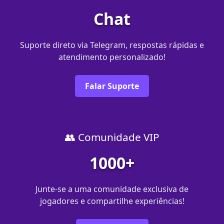
Chat
Suporte direto via Telegram, respostas rápidas e
atendimento personalizado!
Falar Suporte
👥 Comunidade VIP
1000+
Junte-se a uma comunidade exclusiva de
jogadores e compartilhe experiências!