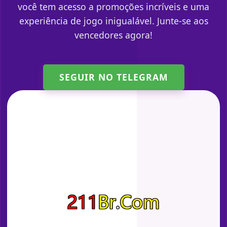
você tem acesso a promoções incríveis e uma
experiência de jogo inigualável. Junte-se aos
vencedores agora!
SEGUIR NO TELEGRAM