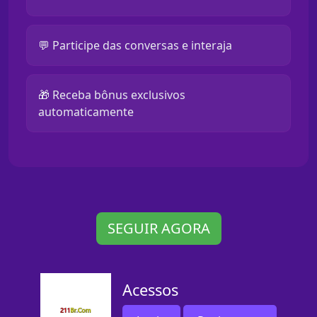
💬 Participe das conversas e interaja
🎁 Receba bônus exclusivos
automaticamente
SEGUIR AGORA
Acessos