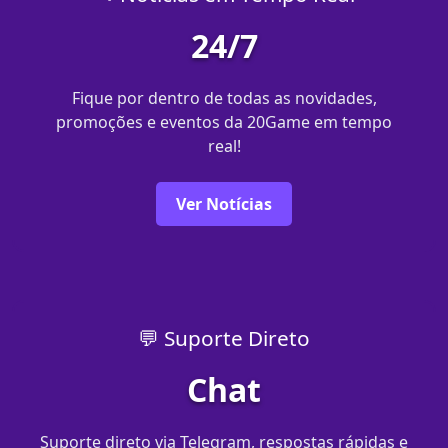
24/7
Fique por dentro de todas as novidades,
promoções e eventos da 20Game em tempo
real!
Ver Notícias
💬 Suporte Direto
Chat
Suporte direto via Telegram, respostas rápidas e