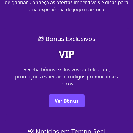
de ganhar. Conheça as ofertas imperdíveis e dicas para
uma experiência de jogo mais rica.
🎁 Bônus Exclusivos
VIP
Receba bônus exclusivos do Telegram,
promoções especiais e códigos promocionais
únicos!
Ver Bônus
📢 Notícias em Tempo Real