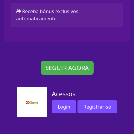
🎁 Receba bônus exclusivos
automaticamente
SEGUIR AGORA
Acessos
Login
Registrar-se