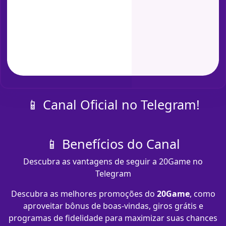
📱 Canal Oficial no Telegram!
📱 Benefícios do Canal
Descubra as vantagens de seguir a 20Game no
Telegram
Descubra as melhores promoções do
20Game
, como
aproveitar bônus de boas-vindas, giros grátis e
programas de fidelidade para maximizar suas chances