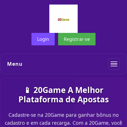
Login
Registrar-se
Menu
📱 20Game A Melhor
Plataforma de Apostas
Cadastre-se na 20Game para ganhar bônus no
cadastro e em cada recarga. Com a 20Game, você