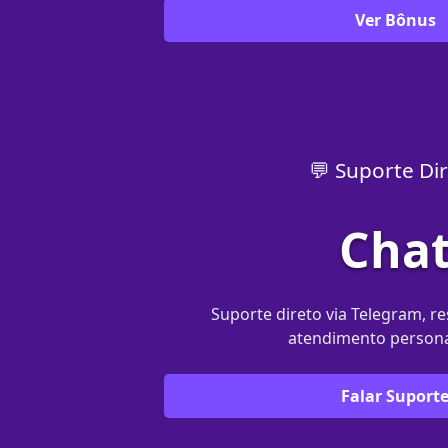
Ver Bônus
💬 Suporte Di
Cha
Suporte direto via Telegram, r
atendimento persona
Falar Suport