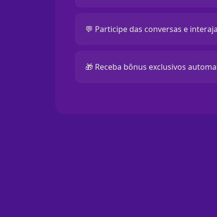
💬 Participe das conversas e interaj
🎁 Receba bônus exclusivos autom