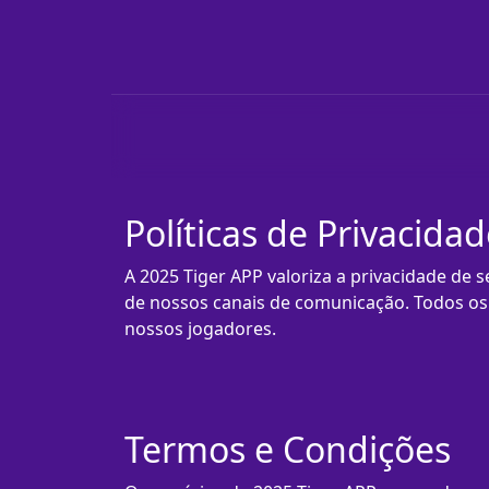
Políticas de Privacida
A 2025 Tiger APP valoriza a privacidade de
de nossos canais de comunicação. Todos os 
nossos jogadores.
Termos e Condições