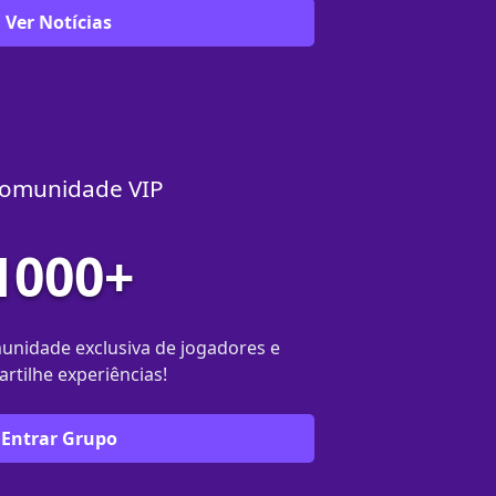
Ver Notícias
Comunidade VIP
1000+
unidade exclusiva de jogadores e
rtilhe experiências!
Entrar Grupo