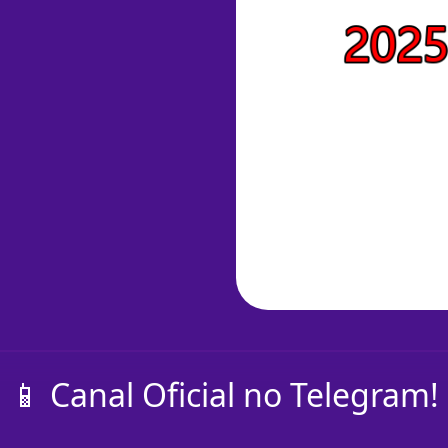
📱 Canal Oficial no Telegram!