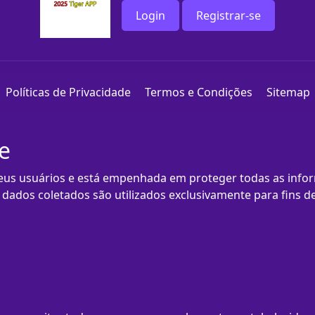
Login
Registrar-se
Políticas de Privacidade
Termos e Condições
Sitemap
de
 seus usuários e está empenhada em proteger todas as info
dados coletados são utilizados exclusivamente para fins d