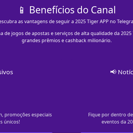
📱 Benefícios do Canal
scubra as vantagens de seguir a 2025 Tiger APP no Teleg
e jogos de apostas e serviços de alta qualidade da 2025 Ti
grandes prêmios e cashback milionário.
sivos
📢 Notí
m, promoções especiais
Fique por dentro d
s únicos!
eventos da 20