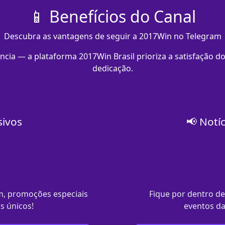
📱 Benefícios do Canal
Descubra as vantagens de seguir a 2017Win no Telegram
ia — a plataforma 2017Win Brasil prioriza a satisfação d
dedicação.
sivos
📢 Notí
m, promoções especiais
Fique por dentro d
s únicos!
eventos da