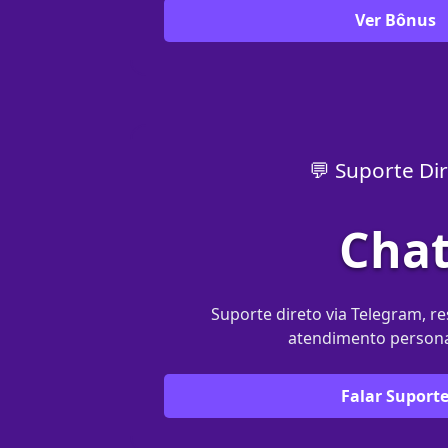
Ver Bônus
💬 Suporte Di
Cha
Suporte direto via Telegram, r
atendimento persona
Falar Suport