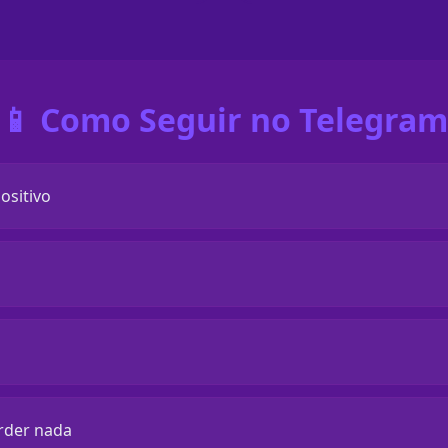
📱 Como Seguir no Telegram
ositivo
erder nada