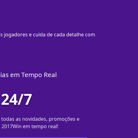
os jogadores e cuida de cada detalhe com
cias em Tempo Real
24/7
e todas as novidades, promoções e
 2017Win em tempo real!