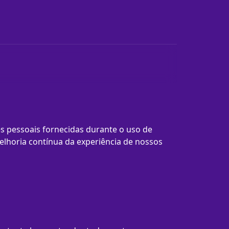
s pessoais fornecidas durante o uso de
elhoria contínua da experiência de nossos