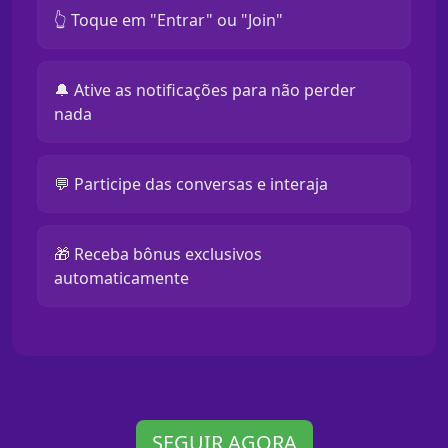
👆 Toque em "Entrar" ou "Join"
🔔 Ative as notificações para não perder
nada
💬 Participe das conversas e interaja
🎁 Receba bônus exclusivos
automaticamente
SEGUIR AGORA