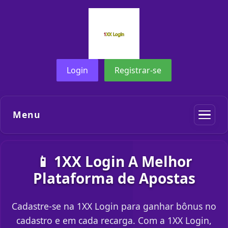
Login
Registrar-se
Menu
📱 1XX Login A Melhor
Plataforma de Apostas
Cadastre-se na 1XX Login para ganhar bônus no
cadastro e em cada recarga. Com a 1XX Login,