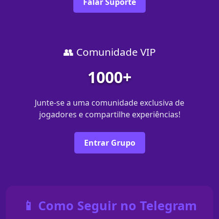
Falar Suporte
👥 Comunidade VIP
1000+
Junte-se a uma comunidade exclusiva de
jogadores e compartilhe experiências!
Entrar Grupo
📱 Como Seguir no Telegram