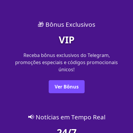
🎁 Bônus Exclusivos
VIP
Receba bônus exclusivos do Telegram,
promoções especiais e códigos promocionais
únicos!
Ver Bônus
📢 Notícias em Tempo Real
24/7