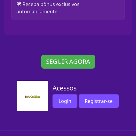
🎁 Receba bônus exclusivos
automaticamente
SEGUIR AGORA
Acessos
Login
Registrar-se