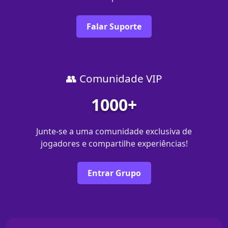
Falar Suporte
👥 Comunidade VIP
1000+
Junte-se a uma comunidade exclusiva de
jogadores e compartilhe experiências!
Entrar Grupo