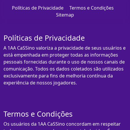
Políticas de Privacidade
Termos e Condições
Sitemap
Políticas de Privacidade
A 1AA CaSSino valoriza a privacidade de seus usuários e
está empenhada em proteger todas as informações
pessoais fornecidas durante o uso de nossos canais de
comunicação. Todos os dados coletados são utilizados
exclusivamente para fins de melhoria contínua da
experiência de nossos jogadores.
Termos e Condições
Os usuários da 1AA CaSSino concordam em respeitar