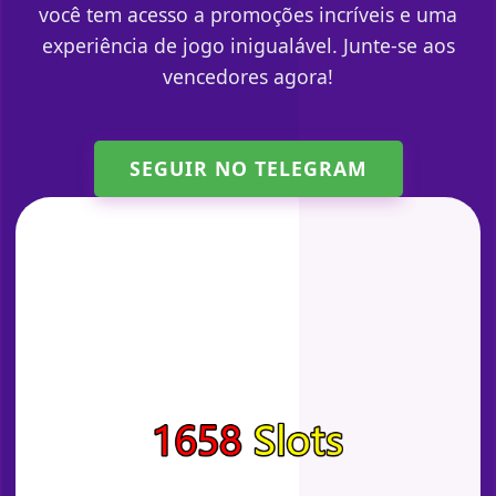
você tem acesso a promoções incríveis e uma
experiência de jogo inigualável. Junte-se aos
vencedores agora!
SEGUIR NO TELEGRAM