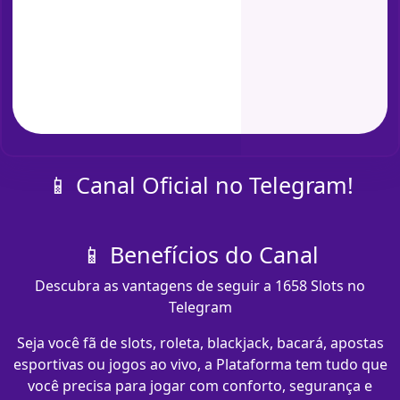
📱 Canal Oficial no Telegram!
📱 Benefícios do Canal
Descubra as vantagens de seguir a 1658 Slots no
Telegram
Seja você fã de slots, roleta, blackjack, bacará, apostas
esportivas ou jogos ao vivo, a Plataforma tem tudo que
você precisa para jogar com conforto, segurança e