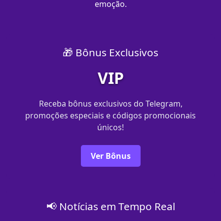
emoção.
🎁 Bônus Exclusivos
VIP
Receba bônus exclusivos do Telegram,
promoções especiais e códigos promocionais
únicos!
Ver Bônus
📢 Notícias em Tempo Real