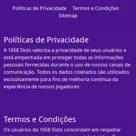
Políticas de Privacidade
Termos e Condições
Sitemap
Políticas de Privacidade
A 1658 Slots valoriza a privacidade de seus usuários e
está empenhada em proteger todas as informações
pessoais fornecidas durante o uso de nossos canais de
comunicação. Todos os dados coletados são utilizados
exclusivamente para fins de melhoria contínua da
experiência de nossos jogadores.
Termos e Condições
Os usuários da 1658 Slots concordam em respeitar