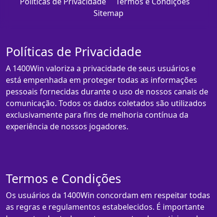
Políticas de Privacidade
Termos e Condições
Sitemap
Políticas de Privacidade
A 1400Win valoriza a privacidade de seus usuários e
está empenhada em proteger todas as informações
pessoais fornecidas durante o uso de nossos canais de
comunicação. Todos os dados coletados são utilizados
exclusivamente para fins de melhoria contínua da
experiência de nossos jogadores.
Termos e Condições
Os usuários da 1400Win concordam em respeitar todas
as regras e regulamentos estabelecidos. É importante