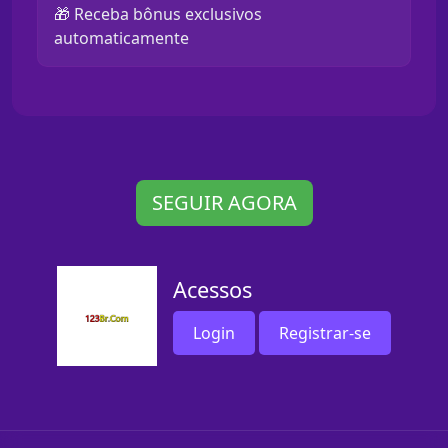
🎁 Receba bônus exclusivos
automaticamente
SEGUIR AGORA
Acessos
Login
Registrar-se