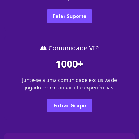
Falar Suporte
👥 Comunidade VIP
1000+
Junte-se a uma comunidade exclusiva de
jogadores e compartilhe experiências!
Entrar Grupo