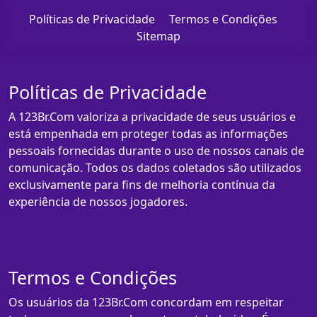
Políticas de Privacidade
Termos e Condições
Sitemap
Políticas de Privacidade
A 123Br.Com valoriza a privacidade de seus usuários e
está empenhada em proteger todas as informações
pessoais fornecidas durante o uso de nossos canais de
comunicação. Todos os dados coletados são utilizados
exclusivamente para fins de melhoria contínua da
experiência de nossos jogadores.
Termos e Condições
Os usuários da 123Br.Com concordam em respeitar