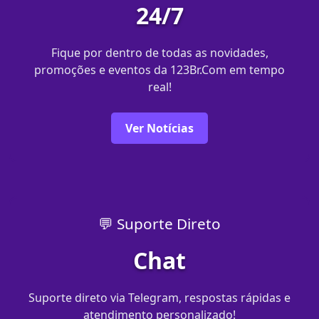
24/7
Fique por dentro de todas as novidades,
promoções e eventos da 123Br.Com em tempo
real!
Ver Notícias
💬 Suporte Direto
Chat
Suporte direto via Telegram, respostas rápidas e
atendimento personalizado!