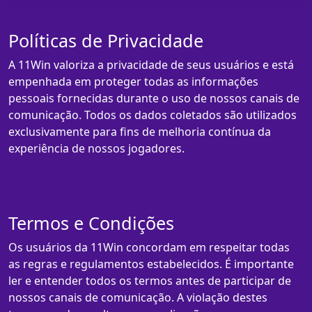
Políticas de Privacidade
A 11Win valoriza a privacidade de seus usuários e está
empenhada em proteger todas as informações
pessoais fornecidas durante o uso de nossos canais de
comunicação. Todos os dados coletados são utilizados
exclusivamente para fins de melhoria contínua da
experiência de nossos jogadores.
Termos e Condições
Os usuários da 11Win concordam em respeitar todas
as regras e regulamentos estabelecidos. É importante
ler e entender todos os termos antes de participar de
nossos canais de comunicação. A violação destes