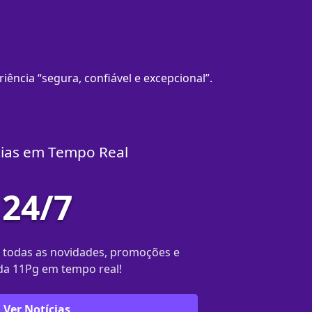
ncia “segura, confiável e excepcional”.
cias em Tempo Real
24/7
e todas as novidades, promoções e
da 11Pg em tempo real!
Ver Notícias