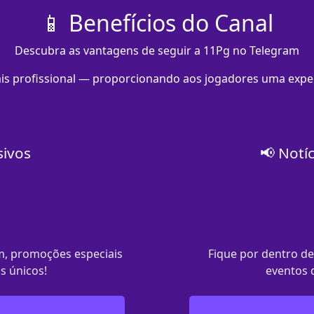
📱 Benefícios do Canal
Descubra as vantagens de seguir a 11Pg no Telegram
is profissional — proporcionando aos jogadores uma experiê
sivos
📢 Notí
m, promoções especiais
Fique por dentro d
s únicos!
eventos 