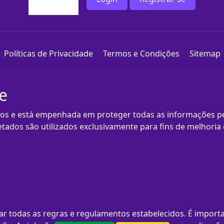
Políticas de Privacidade
Termos e Condições
Sitemap
de
rios e está empenhada em proteger todas as informações p
tados são utilizados exclusivamente para fins de melhoria
 todas as regras e regulamentos estabelecidos. É importa