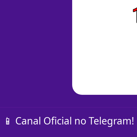
📱 Canal Oficial no Telegram!