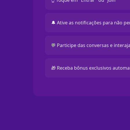
👆 Toque em "Entrar" ou "Join"
🔔 Ative as notificações para não p
💬 Participe das conversas e interaj
🎁 Receba bônus exclusivos autom