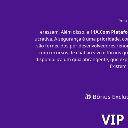
Desc
eressam. Além disso, a
11A.Com Plataf
lucrativa. A segurança é uma prioridade, c
são fornecidos por desenvolvedores renom
com recursos de chat ao vivo e fóruns qu
disponibiliza um guia abrangente, que expl
Existem
🎁 Bônus Exclu
VIP