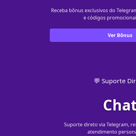
Receba bônus exclusivos do Telegra
e códigos promocionai
Ver Bônus
💬 Suporte Di
Cha
Suporte direto via Telegram, r
atendimento persona