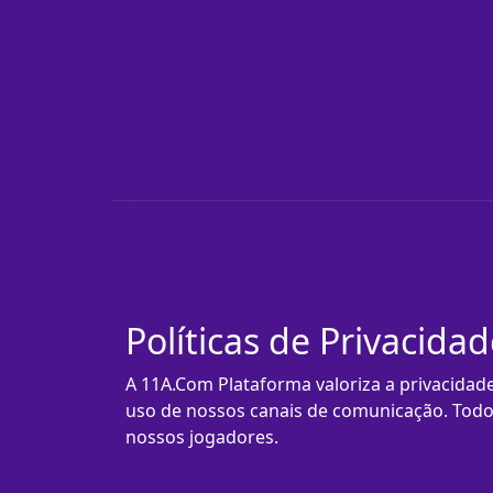
Políticas de Privacida
A 11A.Com Plataforma valoriza a privacida
uso de nossos canais de comunicação. Todos
nossos jogadores.