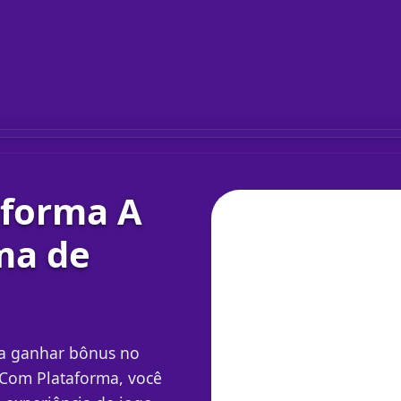
aforma A
ma de
ra ganhar bônus no
.Com Plataforma, você