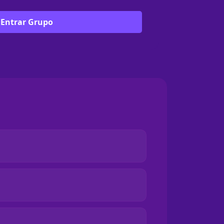
Entrar Grupo