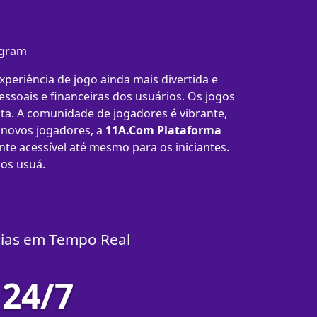
egram
eriência de jogo ainda mais divertida e
ssoais e financeiras dos usuários. Os jogos
ta. A comunidade de jogadores é vibrante,
a novos jogadores, a
11A.Com Plataforma
nte acessível até mesmo para os iniciantes.
os usuá.
cias em Tempo Real
24/7