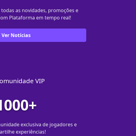
e todas as novidades, promoções e
Com Plataforma em tempo real!
Ver Notícias
Comunidade VIP
1000+
unidade exclusiva de jogadores e
rtilhe experiências!