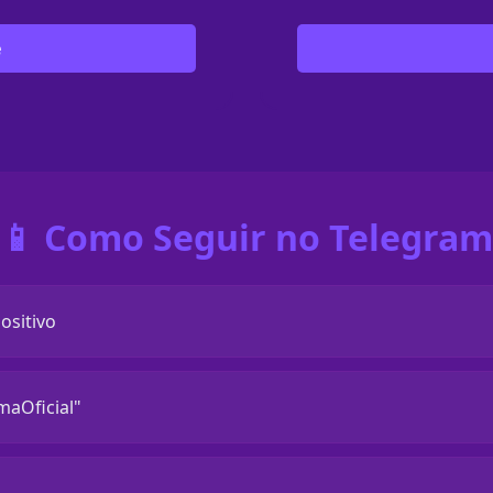
e
📱 Como Seguir no Telegram
ositivo
maOficial"