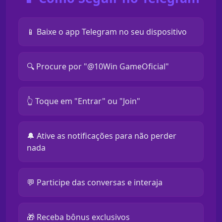
📱 Baixe o app Telegram no seu dispositivo
🔍 Procure por "@10Win GameOficial"
👆 Toque em "Entrar" ou "Join"
🔔 Ative as notificações para não perder
nada
💬 Participe das conversas e interaja
🎁 Receba bônus exclusivos