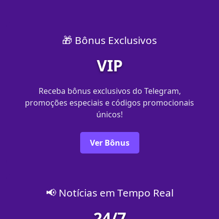
🎁 Bônus Exclusivos
VIP
Receba bônus exclusivos do Telegram,
promoções especiais e códigos promocionais
únicos!
Ver Bônus
📢 Notícias em Tempo Real
24/7