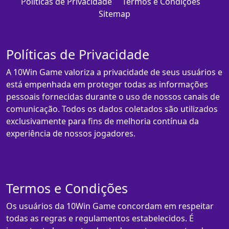
Políticas de Privacidade
Termos e Condições
Sitemap
Políticas de Privacidade
A 10Win Game valoriza a privacidade de seus usuários e
está empenhada em proteger todas as informações
pessoais fornecidas durante o uso de nossos canais de
comunicação. Todos os dados coletados são utilizados
exclusivamente para fins de melhoria contínua da
experiência de nossos jogadores.
Termos e Condições
Os usuários da 10Win Game concordam em respeitar
todas as regras e regulamentos estabelecidos. É