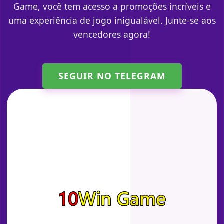
Game, você tem acesso a promoções incríveis e
uma experiência de jogo inigualável. Junte-se aos
vencedores agora!
SEGUIR NO TELEGRAM