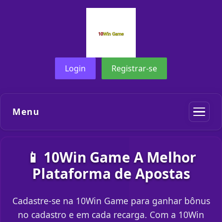
Login
Registrar-se
Menu
📱 10Win Game A Melhor
Plataforma de Apostas
Cadastre-se na 10Win Game para ganhar bônus
no cadastro e em cada recarga. Com a 10Win