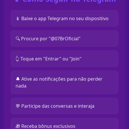
📱 Baixe o app Telegram no seu dispositivo
🔍 Procure por "@07BrOficial"
👆 Toque em "Entrar" ou "Join"
🔔 Ative as notificações para não perder
nada
💬 Participe das conversas e interaja
🎁 Receba bônus exclusivos