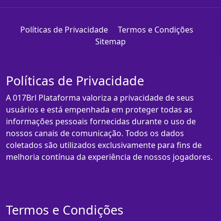
Políticas de Privacidade
Termos e Condições
Sitemap
Políticas de Privacidade
A 017Brl Plataforma valoriza a privacidade de seus
usuários e está empenhada em proteger todas as
informações pessoais fornecidas durante o uso de
nossos canais de comunicação. Todos os dados
coletados são utilizados exclusivamente para fins de
melhoria contínua da experiência de nossos jogadores.
Termos e Condições