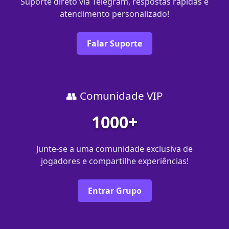
Suporte direto via Telegram, respostas rápidas e
atendimento personalizado!
Falar Suporte
👥 Comunidade VIP
1000+
Junte-se a uma comunidade exclusiva de
jogadores e compartilhe experiências!
Entrar Grupo