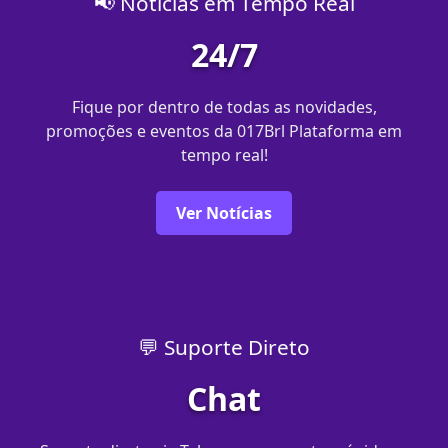
📢 Notícias em Tempo Real
24/7
Fique por dentro de todas as novidades,
promoções e eventos da 017Brl Plataforma em
tempo real!
Ver Notícias
💬 Suporte Direto
Chat