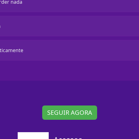
erder nada
a
aticamente
SEGUIR AGORA