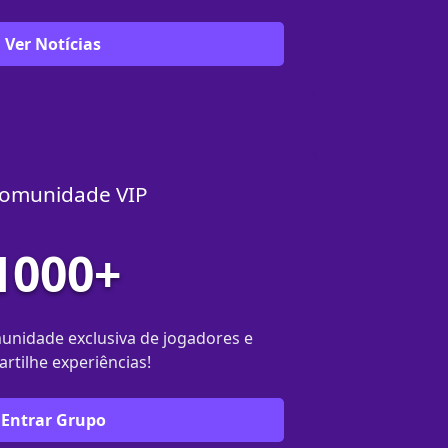
Ver Notícias
Comunidade VIP
1000+
unidade exclusiva de jogadores e
rtilhe experiências!
Entrar Grupo