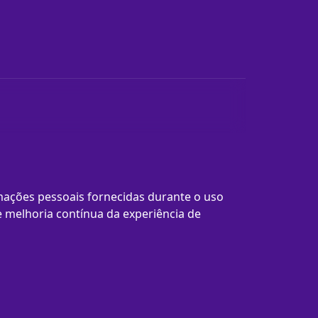
mações pessoais fornecidas durante o uso
e melhoria contínua da experiência de