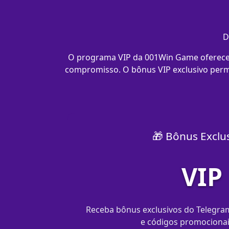
D
O programa VIP da 001Win Game oferece mú
compromisso. O bônus VIP exclusivo permi
🎁 Bônus Exclu
VIP
Receba bônus exclusivos do Telegra
e códigos promocionai