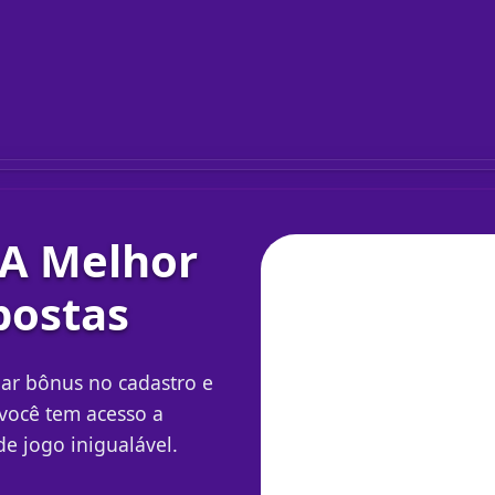
 A Melhor
postas
ar bônus no cadastro e
você tem acesso a
e jogo inigualável.